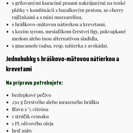
s grilovanými kuracími prsami nakrájanými na tenké
plátky v kombinácii s bazalkovým pestom, so cherry
rajčinkami a s mini mozzarellou,
s hráškovo-mätovou nátierkou a krevetami,
s kozím syrom, mesiačikom čerstvej figy, pokvapkané
medom alebo inou alternatívou sladidla,
s guacamole (salsa, resp. nátierka z avokáda).
Jednohubky s hráškovo-mätovou nátierkou a
krevetami
Na prípravu potrebujete:
bezlepkové pečivo
250 g čerstvého alebo mrazeného hrášku
šťavu z ½ citróna
1 strúčik cesnaku
1 PL olivového oleja
hrsť mäty