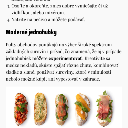
Osoľte a okoreňte, zmes dobre vymiešajte či už
vidličkou, alebo mixérom.
Natrite na pečivo a môžete podávať.
Moderné jednohubky
Pulty obchodov ponúkajú na výber široké spektrum
základných surovín i prísad, čo znamená, že aj v prípade
jednohubiek môžete
experimentovať
. Kreativite sa
medze nekladú, skúste spájať rôzne chute, kombinovať
sladké a slané, používať suroviny, ktoré v minulosti
nebolo možné kúpiť ani vypestovať v záhrade.