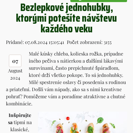
Bezlepkové jednohubky,
ktorými potešíte návštevu
každého veku
Pridané: 07.08.2024 15:05:41
Počet zobrazení: 3155
Malé kúsky chleba, kolieska rožka, prípadne
07
iného pečiva s nátierkou a ďalšími lákavými
surovinami, často prepichnuté špáradlom,
August
ktoré drží všetko pokope. To sú jednohubky.
2024
Milé spestrenie oslavy či posedenia s rodinou
a priateľmi. Došli vám nápady, ako sa s nimi kreatívne
pohrať? Pomôžeme vám a poradíme atraktívne a chutné
kombinácie.
Inšpirujte
sa
tipmi na
klasické,