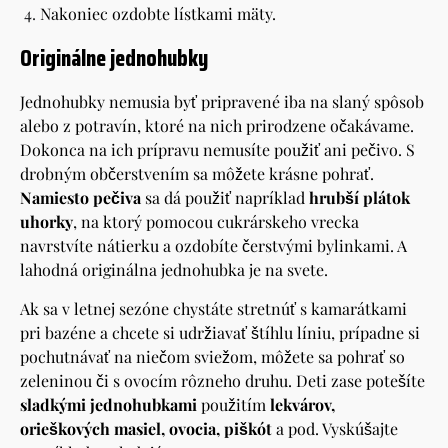
Nakoniec ozdobte lístkami mäty.
Originálne jednohubky
Jednohubky nemusia byť pripravené iba na slaný spôsob
alebo z potravín, ktoré na nich prirodzene očakávame.
Dokonca na ich prípravu nemusíte použiť ani pečivo. S
drobným občerstvením sa môžete krásne pohrať.
Namiesto pečiva
sa dá použiť napríklad
hrubší plátok
uhorky
, na ktorý pomocou cukrárskeho vrecka
navrstvíte nátierku a ozdobíte čerstvými bylinkami. A
lahodná originálna jednohubka je na svete.
Ak sa v letnej sezóne chystáte stretnúť s kamarátkami
pri bazéne a chcete si udržiavať štíhlu líniu, prípadne si
pochutnávať na niečom sviežom, môžete sa pohrať so
zeleninou či s ovocím rôzneho druhu. Deti zase potešíte
sladkými jednohubkami
použitím
lekvárov,
orieškových masiel, ovocia, piškót
a pod. Vyskúšajte