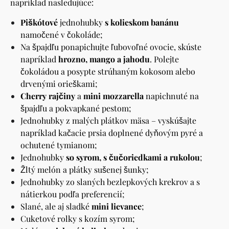
napríklad nasledujúce:
Piškótové
jednohubky
s kolieskom banánu
namočené v čokoláde;
Na špajdľu ponapichujte ľubovoľné ovocie, skúste
napríklad
hrozno, mango a jahodu
. Polejte
čokoládou a posypte strúhaným kokosom alebo
drvenými orieškami;
Cherry rajčiny
a
mini mozzarella
napichnuté na
špajdľu a pokvapkané pestom;
Jednohubky z malých plátkov mäsa – vyskúšajte
napríklad kačacie prsia doplnené dyňovým pyré a
ochutené tymianom;
Jednohubky
so syrom, s čučoriedkami a rukolou
;
Žltý melón a plátky sušenej šunky;
Jednohubky zo slaných bezlepkových krekrov a s
nátierkou podľa preferencií;
Slané, ale aj sladké
mini lievance
;
Cuketové rolky s kozím syrom;