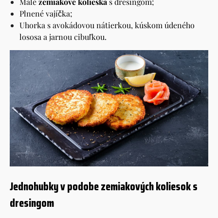
Malé
zemiakové kolieska
s dresingom;
Plnené vajíčka;
Uhorka s avokádovou nátierkou, kúskom údeného
lososa a jarnou cibuľkou.
Jednohubky v podobe zemiakových koliesok s
dresingom