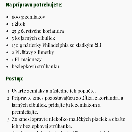
Na prípravu potrebujete:
600 g zemiakov
1 žĺtok
25 g čerstvého koriandra
5 ks jarných cibuliek
150 g nátierky Philadelphia so sladkým čili
2 PL šťavy z limetky
1 PL majonézy
bezlepkovú strúhanku
Postup:
Uvarte zemiaky a následne ich popučte.
Pripravte zmes pozostávajúcu zo žĺtka, z koriandra a
jarných cibuliek, pridajte ju k zemiakom a
premiešajte.
Zo zmesi spravte niekoľko maličkých placiek a obaľte
ich v bezlepkovej strúhanke.