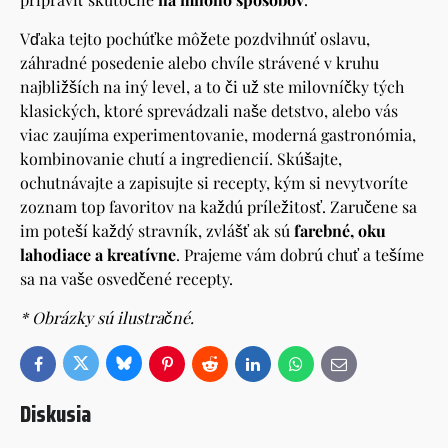
Vďaka tejto pochúťke môžete pozdvihnúť oslavu,
záhradné posedenie alebo chvíle strávené v kruhu
najbližších na iný level, a to či už ste milovníčky tých
klasických, ktoré sprevádzali naše detstvo, alebo vás
viac zaujíma experimentovanie, moderná gastronómia,
kombinovanie chutí a ingrediencií. Skúšajte,
ochutnávajte a zapisujte si recepty, kým si nevytvoríte
zoznam top favoritov na každú príležitosť. Zaručene sa
im poteší každý stravník, zvlášť ak sú
farebné, oku
lahodiace a kreatívne
. Prajeme vám dobrú chuť a tešíme
sa na vaše osvedčené recepty.
* Obrázky sú ilustračné.
Bluesky
Twitter
Facebook
Pinterest
Reddit
LinkedIn
WhatsApp
E-
mail
Diskusia