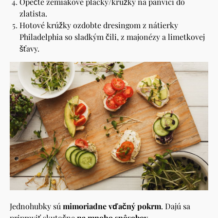
Opečte zemiakové placky/krúžky na panvici do
zlatista.
Hotové krúžky ozdobte dresingom z nátierky
Philadelphia so sladkým čili, z majonézy a limetkovej
šťavy.
Jednohubky sú
mimoriadne vďačný pokrm
. Dajú sa
pripraviť skutočne
na mnoho spôsobov
.