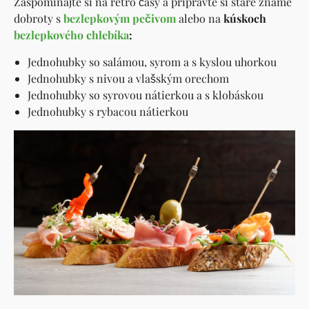
Zaspomínajte si na retro časy a pripravte si staré známe
dobroty s
bezlepkovým pečivom
alebo na
kúskoch
bezlepkového chlebíka
:
Jednohubky so salámou, syrom a s kyslou uhorkou
Jednohubky s nivou a vlašským orechom
Jednohubky so syrovou nátierkou a s klobáskou
Jednohubky s rybacou nátierkou