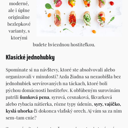
moderné,
ale i úplne
originálne
bezlepkové
varianty, s
ktorými
budete hviezdnou hostiteľkou.
Klasické jednohubky
Spomínate si na návštevy, ktoré ste absolvovali alebo
organizovali v minulosti? Azda žiadna sa nezaobišla bez
jednohubiek servírovaných na táckach, ktoré boli
pýchou domácnosti hostiteľov. K obľúbeným surovinám
patrili
šunková pena
, syrová, cesnaková, škvarková
alebo rybacia nátierka, rôzne typy údenín,
syry, vajíčko,
kyslá uhorka
či dokonca vlašský orech. Aj vám sa za nim
sem-tam cnie?