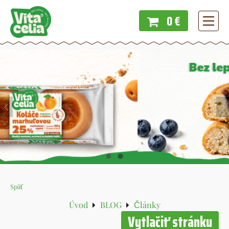
0 €
Menu
Späť
Úvod
BLOG
Články
Vytlačiť stránku