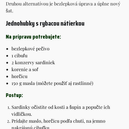
Druhou alternatívou je bezlepková úprava a úplne nový
šat.
Jednohubky s rybacou nátierkou
Na prípravu potrebujete:
bezlepkové pečivo
1 cibuľu
2 konzervy sardiniek
korenie a soľ
horčicu
150 g masla (môžete použiť aj rastlinné)
Postup:
Sardinky očistite od kosti a šupín a popučte ich
vidličkou.
Pridajte maslo, horčicu podľa chuti, na jemno
nakrájanú cibuľku.