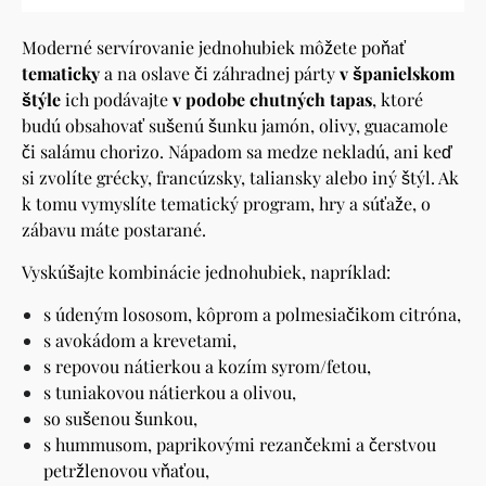
Moderné servírovanie jednohubiek môžete poňať
tematicky
a na oslave či záhradnej párty
v španielskom
štýle
ich podávajte
v podobe chutných tapas
, ktoré
budú obsahovať sušenú šunku jamón, olivy, guacamole
či salámu chorizo. Nápadom sa medze nekladú, ani keď
si zvolíte grécky, francúzsky, taliansky alebo iný štýl. Ak
k tomu vymyslíte tematický program, hry a súťaže, o
zábavu máte postarané.
Vyskúšajte kombinácie jednohubiek, napríklad:
s údeným lososom, kôprom a polmesiačikom citróna,
s avokádom a krevetami,
s repovou nátierkou a kozím syrom/fetou,
s tuniakovou nátierkou a olivou,
so sušenou šunkou,
s hummusom, paprikovými rezančekmi a čerstvou
petržlenovou vňaťou,