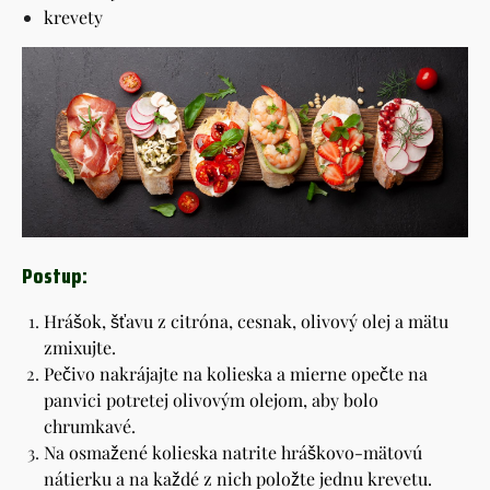
krevety
Postup:
Hrášok, šťavu z citróna, cesnak, olivový olej a mätu
zmixujte.
Pečivo nakrájajte na kolieska a mierne opečte na
panvici potretej olivovým olejom, aby bolo
chrumkavé.
Na osmažené kolieska natrite hráškovo-mätovú
nátierku a na každé z nich položte jednu krevetu.