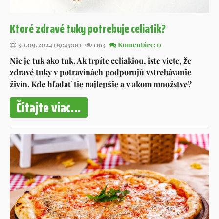
Ktoré zdravé tuky potrebuje celiatik?
30.09.2024 09:45:00
1163
Komentáre: 0
Nie je tuk ako tuk. Ak trpíte celiakiou, iste viete, že
zdravé tuky v potravinách podporujú vstrebávanie
živín. Kde hľadať tie najlepšie a v akom množstve?
Čítajte viac...