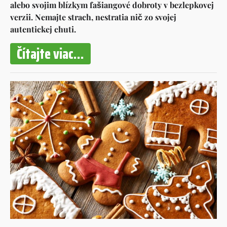
alebo svojim blízkym fašiangové dobroty v bezlepkovej
verzii. Nemajte strach, nestratia nič zo svojej
autentickej chuti.
Čítajte viac...