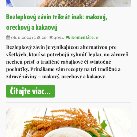
Bezlepkový závin trikrát inak: makový,
orechový a kakaový
06.11.2024 15:18:20
4094
Komentáre: 0
Bezlepkový závin je vynikajúcou alternatívou pre
všetkých, ktorí sa potrebujú vyhnúť lepku, no zároveň
nechcú prísť o tradičné raňajkové či sviatočné
pochúťky. Prinášame vám recepty na tri tradičné a
zdravé záviny – makový, orechový a kakaový.
Čítajte viac...