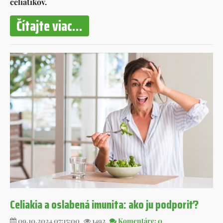
celiatikov.
Čítajte viac...
Celiakia a oslabená imunita: ako ju podporiť?
09.10.2024 07:15:00
1492
Komentáre: 0