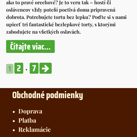
ako to pravé orechové? Je to veru tak – hostí či
oslávencov vždy poteší poctivá doma pripravená
dobrota. Potrebujete tortu bez lepku? Poďte si s nami
upiecť tri fantastické bezlepkové torty, s ktorými
zabodujete na všetkých oslavách.
Čítajte viac...
2
7
1
Obchodné podmienky
Doprava
Platba
Reklamácie