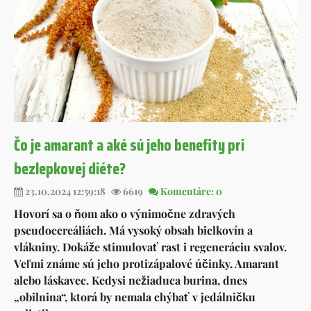
Čo je amarant a aké sú jeho benefity pri
bezlepkovej diéte?
23.10.2024 12:59:18
6619
Komentáre: 0
Hovorí sa o ňom ako o výnimočne zdravých
pseudocereáliách. Má vysoký obsah bielkovín a
vlákniny. Dokáže stimulovať rast i regeneráciu svalov.
Veľmi známe sú jeho protizápalové účinky. Amarant
alebo láskavec. Kedysi nežiaduca burina, dnes
„obilnina“, ktorá by nemala chýbať v jedálničku