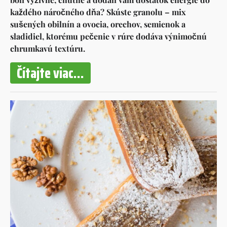
každého náročného dňa? Skúste granolu – mix
sušených obilnín a ovocia, orechov, semienok a
sladidiel, ktorému pečenie v rúre dodáva výnimočnú
chrumkavú textúru.
Čítajte viac...