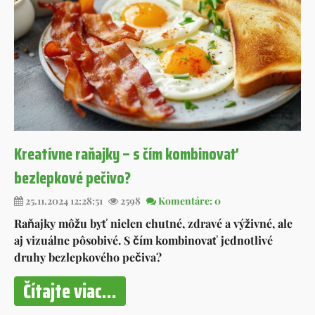
Kreatívne raňajky – s čím kombinovať
bezlepkové pečivo?
25.11.2024 12:28:51
2598
Komentáre: 0
Raňajky môžu byť nielen chutné, zdravé a výživné, ale
aj vizuálne pôsobivé. S čím kombinovať jednotlivé
druhy bezlepkového pečiva?
Čítajte viac...