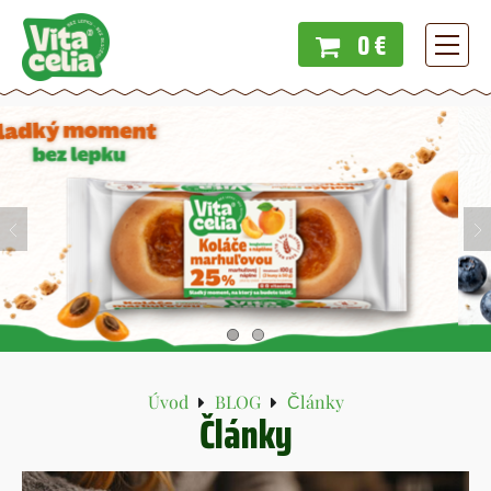
0 €
Menu
Úvod
BLOG
Články
Články