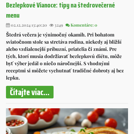
Bezlepkové Vianoce: tipy na štedrovečerné
menu
02.12.2024 13:40:20
3249
Komentáre: 0
Štedrá večera je výnimočný okamih. Pri bohatom
sviatočnom stole sa stretáva rodina, niekedy aj bližší
alebo vzdialenejší príbuzní, priatelia či známi. Pre
tých, ktorí musia dodržiavať bezlepkovú diétu, môže
byť výber jedál o niečo náročnejší. S vhodnými
receptmi si môžete vychutnať tradičné dobroty aj bez
lepku.
Čítajte viac...