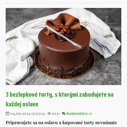
3 bezlepkové torty, s ktorými zabodujete na
každej oslave
04.09.2024 12:03:14
11131
Komentáre: 0
Pripravujete sa na oslavu a kupované torty nevnímate