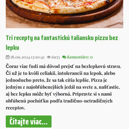
Tri recepty na fantastickú taliansku pizzu bez
lepku
18.09.2024 13:10:45
6953
Komentáre: 0
Čoraz viac ľudí má dôvod prejsť na bezlepkovú stravu.
Či už je to kvôli celiakii, intolerancii na lepok, alebo
jednoducho preto, že sa tak cítia lepšie. Pizza je
jedným z najobľúbenejších jedál na svete a, našťastie,
aj bez lepku môže byť výborná. Pripravte si s nami
obľúbenú pochúťku podľa tradično-netradičných
receptov.
Čítajte viac...