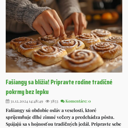
Fašiangy sa blížia! Pripravte rodine tradičné
pokrmy bez lepku
31.12.2024 14:48:49
3853
Komentáre: 0
Fašiangy sú obdobie osláv a veselosti, ktoré
spríjemňuje dlhé zimné večery a predchádza pôstu.
Spájajú sa s hojnosťou tradičných jedál. Pripravte sebe