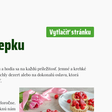
Vytlačiť stránku
lepku
a hodia sa na každú príležitosť. Jemné a krehké
ýchly dezert alebo na dokonalú oslavu, ktorá
.
loročne.
niknú nám