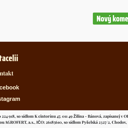
Nový kome
tacelii
ntakt
cebook
stagram
 224 918, so sídlom K cintorínu 47, 011 49 Žilina - Bánová, zapísanej v O
 AGROFERT, a.s., IČO: 26185610, so sídlom Pyšelská 2327/2, Chodov, 