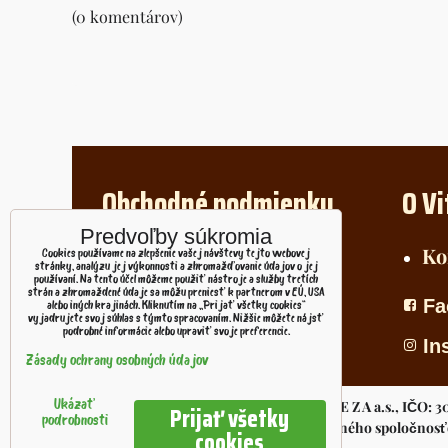
(0 komentárov)
Obchodné podmienky
O Vi
Predvoľby súkromia
Doprava
Ko
Cookies používame na zlepšenie vašej návštevy tejto webovej
stránky, analýzu jej výkonnosti a zhromažďovanie údajov o jej
Platba
používaní. Na tento účel môžeme použiť nástroje a služby tretích
strán a zhromaždené údaje sa môžu preniesť k partnerom v EÚ, USA
Fa
alebo iných krajinách. Kliknutím na „Prijať všetky cookies“
Reklamácie
vyjadrujete svoj súhlas s týmto spracovaním. Nižšie môžete nájsť
podrobné informácie alebo upraviť svoje preferencie.
In
Zásady ochrany osobných údajov
Toto sú internetové stránky spoločnosti P E Z A a.s., IČO: 30
Ukázať
Prijať všetky
podrobnosti
a.s. je členom koncernu AGROFERT riadeného spoločnosťou
cookies