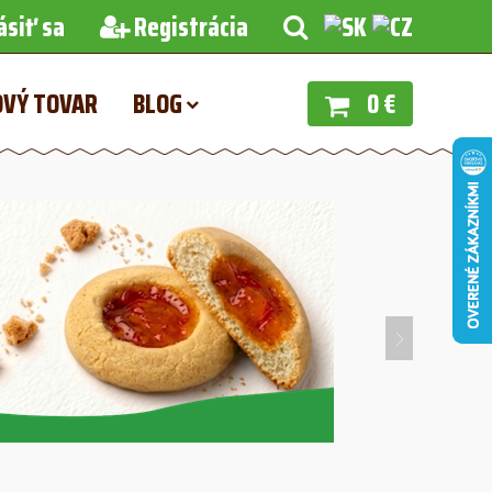
ásiť sa
Registrácia
OVÝ TOVAR
BLOG
0 €