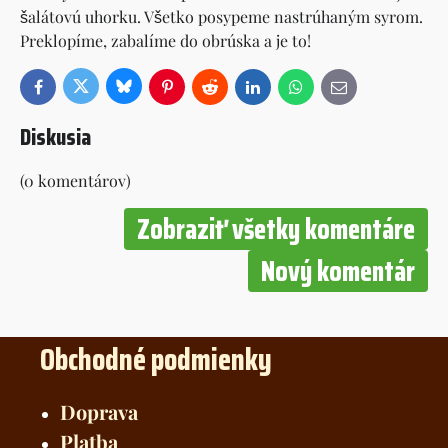
šalátovú uhorku. Všetko posypeme nastrúhaným syrom.
Preklopíme, zabalíme do obrúska a je to!
Bluesky
Twitter
Facebook
Pinterest
Reddit
LinkedIn
WhatsApp
E-
mail
Diskusia
(0 komentárov)
Zobraziť všetky komentáre
Nový komentár
Obchodné podmienky
Doprava
Platba