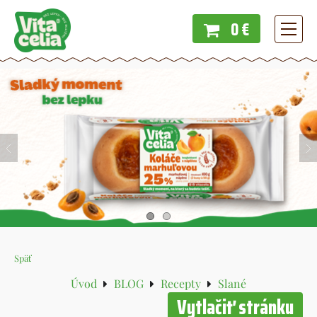
0 €
Menu
Späť
Úvod
BLOG
Recepty
Slané
Vytlačiť stránku