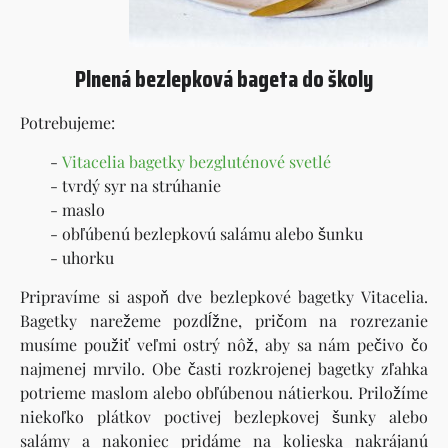
Plnená bezlepková bageta do školy
Potrebujeme:
-
Vitacelia bagetky bezgluténové svetlé
- tvrdý syr na strúhanie
- maslo
- obľúbenú bezlepkovú salámu alebo šunku
- uhorku
Pripravíme si aspoň dve bezlepkové bagetky Vitacelia.
Bagetky narežeme pozdĺžne, pričom na rozrezanie
musíme použiť veľmi ostrý nôž, aby sa nám pečivo čo
najmenej mrvilo. Obe časti rozkrojenej bagetky zľahka
potrieme maslom alebo obľúbenou nátierkou. Priložíme
niekoľko plátkov poctivej bezlepkovej šunky alebo
salámy a nakoniec pridáme na kolieska nakrájanú