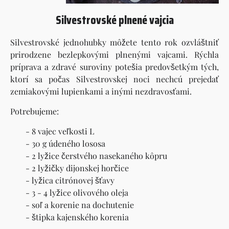
Silvestrovské plnené vajcia
Silvestrovské jednohubky môžete tento rok ozvláštniť
prirodzene bezlepkovými plnenými vajcami. Rýchla
príprava a zdravé suroviny potešia predovšetkým tých,
ktorí sa počas Silvestrovskej noci nechcú prejedať
zemiakovými lupienkami a inými nezdravosťami.
Potrebujeme:
- 8 vajec veľkosti L
- 30 g údeného lososa
- 2 lyžice čerstvého nasekaného kôpru
- 2 lyžičky dijonskej horčice
- lyžica citrónovej šťavy
- 3 - 4 lyžice olivového oleja
- soľ a korenie na dochutenie
- štipka kajenského korenia