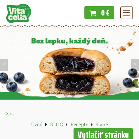
0 €
Menu
Späť
Úvod
BLOG
Recepty
Slané
Vytlačiť stránku