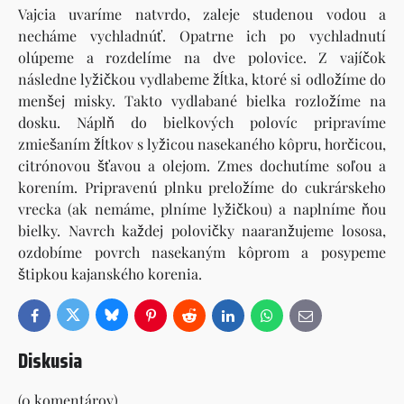
Vajcia uvaríme natvrdo, zaleje studenou vodou a
necháme vychladnúť. Opatrne ich po vychladnutí
olúpeme a rozdelíme na dve polovice. Z vajíčok
následne lyžičkou vydlabeme žĺtka, ktoré si odložíme do
menšej misky. Takto vydlabané bielka rozložíme na
dosku. Náplň do bielkových polovíc pripravíme
zmiešaním žĺtkov s lyžicou nasekaného kôpru, horčicou,
citrónovou šťavou a olejom. Zmes dochutíme soľou a
korením. Pripravenú plnku preložíme do cukrárskeho
vrecka (ak nemáme, plníme lyžičkou) a naplníme ňou
bielky. Navrch každej polovičky naaranžujeme lososa,
ozdobíme povrch nasekaným kôprom a posypeme
štipkou kajanského korenia.
Bluesky
Twitter
Facebook
Pinterest
Reddit
LinkedIn
WhatsApp
E-
mail
Diskusia
(0 komentárov)