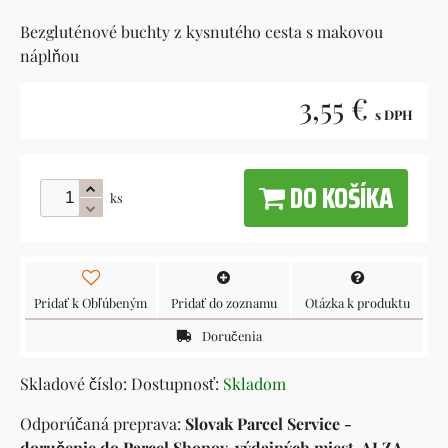
Bezgluténové buchty z kysnutého cesta s makovou
náplňou
3,55 €
s DPH
DO KOŠÍKA
ks
Pridať k Obľúbeným
Pridať do zoznamu
Otázka k produktu
Doručenia
Skladové číslo:
Dostupnosť:
Skladom
Slovak Parcel Service -
doručenie do Parcel Shopov, výdajných miest, ALZA