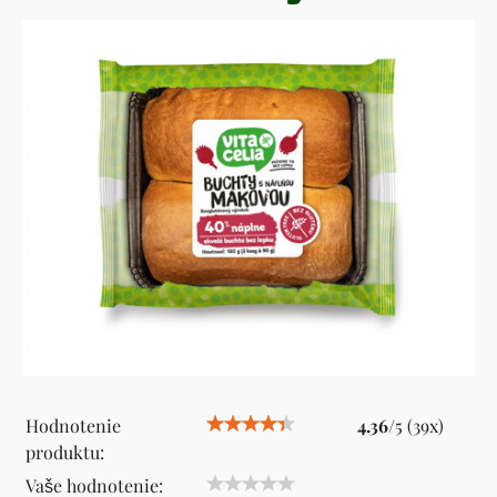
Hodnotenie
4.36
/
5
(
39
x)
produktu:
Vaše hodnotenie: