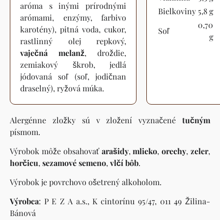
aróma s inými prírodnými
Bielkoviny
5,8 g
arómami, enzýmy, farbivo
0,70
karotény), pitná voda, cukor,
Soľ
g
rastlinný olej repkový,
vaječná melanž
, droždie,
zemiakový škrob, jedlá
jódovaná soľ (soľ, jodičnan
draselný), ryžová múka.
Alergénne zložky sú v zložení vyznačené
tučným
písmom.
Výrobok môže obsahovať
arašidy
,
mlieko
,
orechy
,
zeler
,
horčicu
,
sezamové semeno
,
vlčí bôb
.
Výrobok je povrchovo ošetrený alkoholom.
Výrobca
: P E Z A a.s., K cintorínu 95/47, 011 49 Žilina-
Bánová