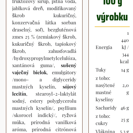
100 g
fruktózový sirup, pitná voda,
jablková dreň, modifikovaný
výrobku
škrob kukuričný,
konzervačná látka sorban
draselný, soľ), bezgluténová
1
zmes 25 % (zemiakový škrob,
440
kukuričný škrob, tapiokový
Energia
kJ /
škrob, zahusťovadlá
344
/hydroxypropylmetylcelulóza,
kcal
xantánová guma/,
sušený
Tuky
14 g
vaječný bielok
, emulgátory
z toho:
/mono- a diglyceridy
nasýtené
2,0
mastných kyselín,
sójový
mastné
g
lecitín
, stearoyl-2-laktylát
kyseliny
sodný, estery polyglycerolu
Sacharidy
46 g
mastných kyselín/, psyllium
/skorocel indický/, ryžová
z toho:
25 g
múka, prírodná vanilková
cukry
aróma, prírodná citrónová
Vláknina
5,3 g