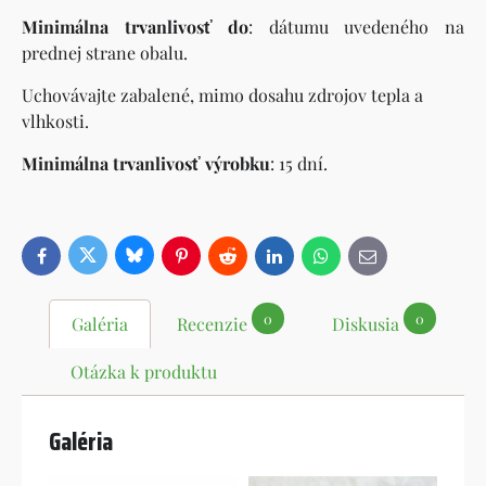
Minimálna trvanlivosť do
: dátumu uvedeného na
prednej strane obalu.
Uchovávajte zabalené, mimo dosahu zdrojov tepla a
vlhkosti.
Minimálna trvanlivosť výrobku
: 15 dní.
Bluesky
Twitter
Facebook
Pinterest
Reddit
LinkedIn
WhatsApp
E-
mail
0
0
Galéria
Recenzie
Diskusia
Otázka k produktu
Galéria