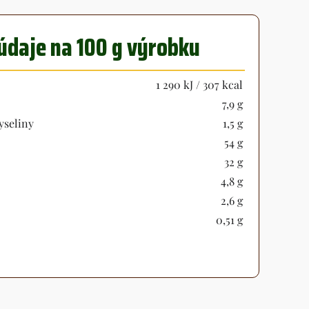
údaje na 100 g výrobku
1 290 kJ / 307 kcal
7,9 g
yseliny
1,5 g
54 g
32 g
4,8 g
2,6 g
0,51 g