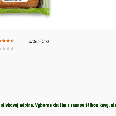
4.56
/
5
(
25
x)
livkovej náplne. Výborne chutím s rannou šálkou kávy, ale