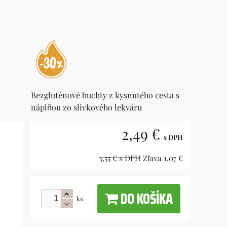
Bezgluténové buchty z kysnutého cesta s
náplňou zo slivkového lekváru
2,49 €
s DPH
3,55 €
s DPH
Zľava
1,07 €
DO KOŠÍKA
ks