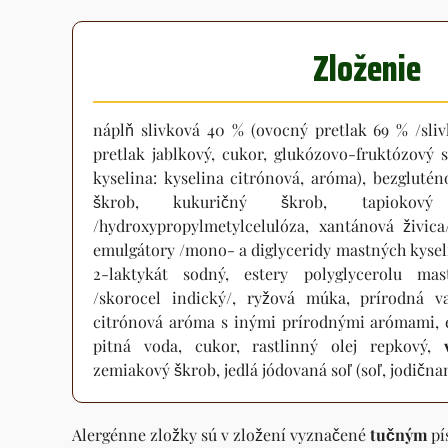
Zloženie
náplň slivková 40 % (ovocný pretlak 69 % /sliv
pretlak jablkový, cukor, glukózovo-fruktózový 
kyselina: kyselina citrónová, aróma), bezglut
škrob, kukuričný škrob, tapiokový 
/hydroxypropylmetylcelulóza, xantánová živic
emulgátory /mono- a diglyceridy mastných kysel
2-laktykát sodný, estery polyglycerolu mas
/skorocel indický/, ryžová múka, prírodná v
citrónová aróma s inými prírodnými arómami, e
pitná voda, cukor, rastlinný olej repkový,
zemiakový škrob, jedlá jódovaná soľ (soľ, jodična
Alergénne zložky sú v zložení vyznačené
tučným
pí