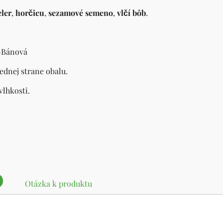
ler
,
horčicu
,
sezamové semeno
,
vlčí bôb
.
na-Bánová
ednej strane obalu.
vlhkosti.
Otázka k produktu