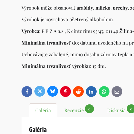
Výrobok môže obsahovať
arašidy
,
mlieko
,
orechy
,
ze
Výrobok je povrchovo ošetrený alkoholom.
Výrobca
: P E Z A a.s., K cintorínu 95/47, 011 49 Žili
Minimálna trvanlivosť do
: dátumu uvedeného na pr
Uchovávajte zabalené, mimo dosahu zdrojov tepla a 
Minimálna trvanlivosť výrobku
: 15 dní.
Bluesky
Twitter
Facebook
Pinterest
Reddit
LinkedIn
WhatsApp
E-
mail
0
0
Galéria
Recenzie
Diskusia
Galéria