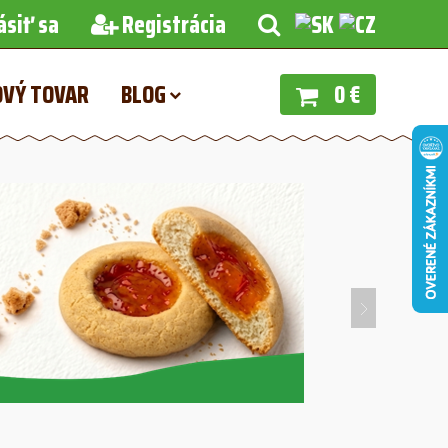
ásiť sa
Registrácia
OVÝ TOVAR
BLOG
0 €