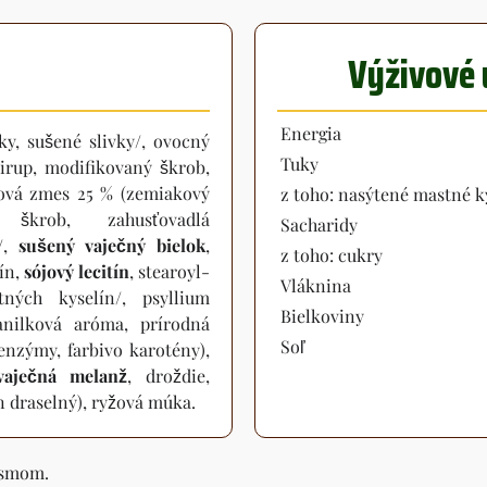
Výživové 
Energia
ky, sušené slivky/, ovocný
Tuky
sirup, modifikovaný škrob,
énová zmes 25 % (zemiakový
z toho: nasýtené mastné k
škrob, zahusťovadlá
Sacharidy
a/,
sušený vaječný bielok
,
z toho: cukry
ín,
sójový lecitín
, stearoyl-
Vláknina
tných kyselín/, psyllium
Bielkoviny
anilková aróma, prírodná
Soľ
nzýmy, farbivo karotény),
vaječná melanž
, droždie,
n draselný), ryžová múka.
smom.