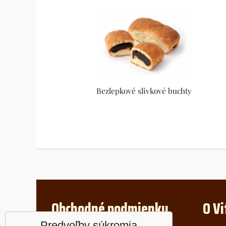
Bezlepkové slivkové buchty
Obchodné podmienky
O Vi
Predvoľby súkromia