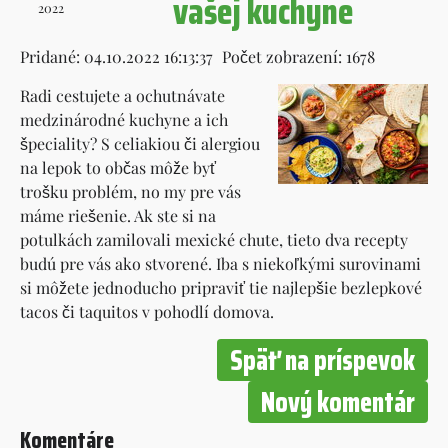
vašej kuchyne
2022
Pridané: 04.10.2022 16:13:37
Počet zobrazení: 1678
Radi cestujete a ochutnávate
medzinárodné kuchyne a ich
špeciality? S celiakiou či alergiou
na lepok to občas môže byť
trošku problém, no my pre vás
máme riešenie. Ak ste si na
potulkách zamilovali mexické chute, tieto dva recepty
budú pre vás ako stvorené. Iba s niekoľkými surovinami
si môžete jednoducho pripraviť tie najlepšie bezlepkové
tacos či taquitos v pohodlí domova.
Späť na príspevok
Nový komentár
Komentáre