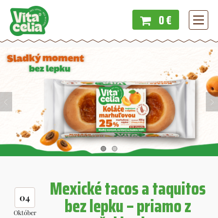
0 €
Menu
Mexické tacos a taquitos
04
bez lepku – priamo z
Október