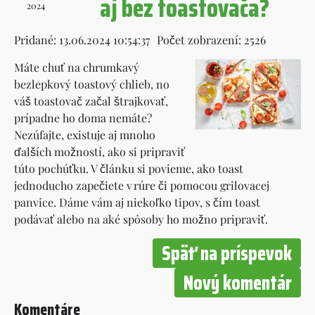
aj bez toastovača?
2024
Pridané: 13.06.2024 10:54:37
Počet zobrazení: 2526
Máte chuť na chrumkavý
bezlepkový toastový chlieb, no
váš toastovač začal štrajkovať,
prípadne ho doma nemáte?
Nezúfajte, existuje aj mnoho
ďalších možností, ako si pripraviť
túto pochúťku. V článku si povieme, ako toast
jednoducho zapečiete v rúre či pomocou grilovacej
panvice. Dáme vám aj niekoľko tipov, s čím toast
podávať alebo na aké spôsoby ho možno pripraviť.
Späť na príspevok
Nový komentár
Komentáre