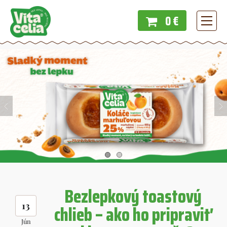
0 €
Menu
Bezlepkový toastový
13
chlieb – ako ho pripraviť
Jún