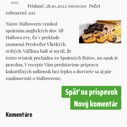
2022
Pridané: 28.10.2022 09:00:00
Počet
zobrazení: 1111
Názov Halloween vznikol
spojením anglických slov All
Hallows eve, čo v preklade
znamená Predvečer Všetkých
svätých. Väčšina ľudí si myslí, že
tento sviatok pochádza zo Spojených štátov, no opak je
pravdou. V recepte Vám predstavíme prípravu
kukuričných sušienok bez lepku a dozviete sa aj pár
zaujímavostí o Halloweene.
Späť na príspevok
Nový komentár
Komentáre