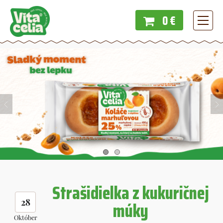
0 €
Menu
Strašidielka z kukuričnej
28
múky
Október