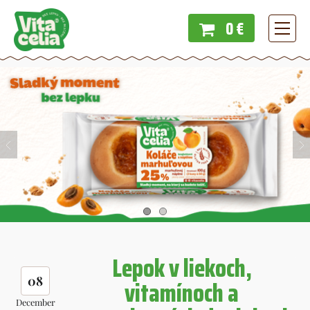
0 €
Menu
Lepok v liekoch,
08
vitamínoch a
December