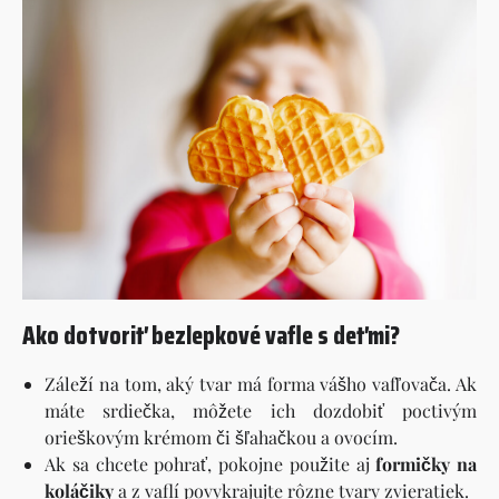
Ako dotvoriť bezlepkové vafle s deťmi?
Záleží na tom, aký tvar má forma vášho vafľovača. Ak
máte srdiečka, môžete ich dozdobiť poctivým
orieškovým krémom či šľahačkou a ovocím.
Ak sa chcete pohrať, pokojne použite aj
formičky na
koláčiky
a z vaflí povykrajujte rôzne tvary zvieratiek.