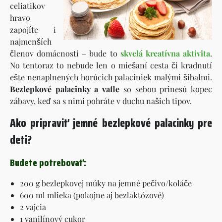
celiatikov
hravo
zapojíte i
najmenších
členov domácnosti – bude to
skvelá kreatívna aktivita
.
No tentoraz to nebude len o miešaní cesta či kradnutí
ešte nenaplnených horúcich palaciniek malými šibalmi.
Bezlepkové palacinky a vafle
so sebou prinesú kopec
zábavy, keď sa s nimi pohráte v duchu našich tipov.
Ako pripraviť jemné bezlepkové palacinky pre
deti?
Budete potrebovať:
200 g bezlepkovej múky na jemné pečivo/koláče
600 ml mlieka (pokojne aj bezlaktózové)
2 vajcia
1 vanilínový cukor