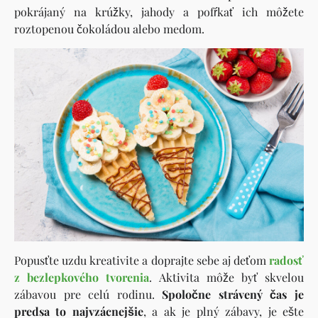
pokrájaný na krúžky, jahody a pofŕkať ich môžete
roztopenou čokoládou alebo medom.
Popusťte uzdu kreativite a doprajte sebe aj deťom
radosť
z bezlepkového tvorenia
. Aktivita môže byť skvelou
zábavou pre celú rodinu.
Spoločne strávený čas je
predsa to najvzácnejšie
, a ak je plný zábavy, je ešte