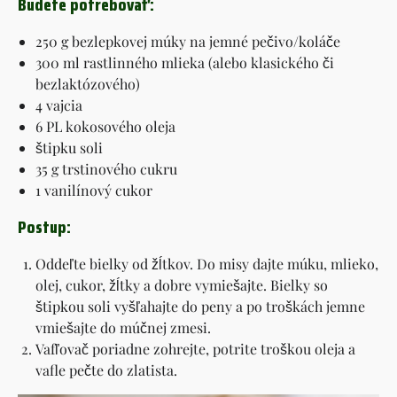
Budete potrebovať:
250 g bezlepkovej múky na jemné pečivo/koláče
300 ml rastlinného mlieka (alebo klasického či
bezlaktózového)
4 vajcia
6 PL kokosového oleja
štipku soli
35 g trstinového cukru
1 vanilínový cukor
Postup:
Oddeľte bielky od žĺtkov. Do misy dajte múku, mlieko,
olej, cukor, žĺtky a dobre vymiešajte. Bielky so
štipkou soli vyšľahajte do peny a po troškách jemne
vmiešajte do múčnej zmesi.
Vafľovač poriadne zohrejte, potrite troškou oleja a
vafle pečte do zlatista.