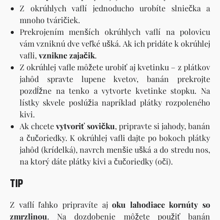
Z okrúhlych vaflí jednoducho urobíte slniečka a
mnoho tváričiek.
Prekrojením menších okrúhlych vaflí na polovicu
vám vzniknú dve veľké ušká. Ak ich pridáte k okrúhlej
vafli,
vznikne zajačik
.
Z okrúhlej vafle môžete urobiť aj kvetinku – z plátkov
jahôd spravte lupene kvetov, banán prekrojte
pozdĺžne na tenko a vytvorte kvetinke stopku. Na
lístky skvele poslúžia napríklad plátky rozpoleného
kivi.
Ak chcete
vytvoriť sovičku
, pripravte si jahody, banán
a čučoriedky. K okrúhlej vafli dajte po bokoch plátky
jahôd (krídelká), navrch menšie ušká a do stredu nos,
na ktorý dáte plátky kivi a čučoriedky (oči).
TIP
Z vaflí ľahko pripravíte aj
oku lahodiace kornúty so
zmrzlinou
. Na dozdobenie môžete použiť banán