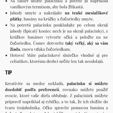
Na tanier uložte palacinku a potrite ju napríklad
vanilkovým termixom, aby bola žltkastá.
Jahody umyte a nakrájajte
na tenké mesiačikové
plátky
, banány na krúžky a čučoriedky umyte.
Na potretú palacinku poukladajte po celom okraji
jahody (špicatý koniec nech je na okraji palacinky), z
krúžkov banánov vytvorte očká a položte na ne
čučoriedku. Úsmev dotvoríte
taký veľký, aký sa vám
žiada
, znovu vďaka čučoriedkam.
Hotovo! Máte palacinkové slniečko vhodné aj pre
celiatikov, ktorému drobci určite len tak neodolajú.
TIP
Kreativite sa medze nekladú,
palacinku si môžete
dozdobiť podľa preferencií
, rovnako môžete použiť
ovocie, ktoré vaše dieťa obľubuje. Z palaciniek môžete
pripraviť napríklad aj rybičky, a to tak, že ich zložíte do
tvaru trojuholníka. Očko spravíte pomocou banánu a