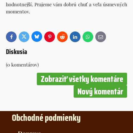
hodnotnejší. Prajeme vám dobrú chuť a veľa úsmevných
momentov.
Bluesky
Twitter
Facebook
Pinterest
Reddit
LinkedIn
WhatsApp
E-
mail
Diskusia
(0 komentárov)
Zobraziť všetky komentáre
Nový komentár
Obchodné podmienky