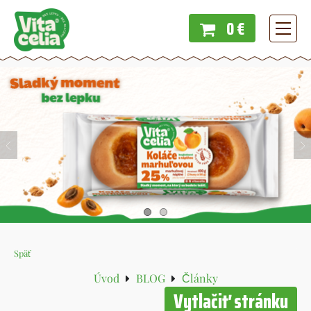
0 €
Menu
Späť
Úvod
BLOG
Články
Vytlačiť stránku