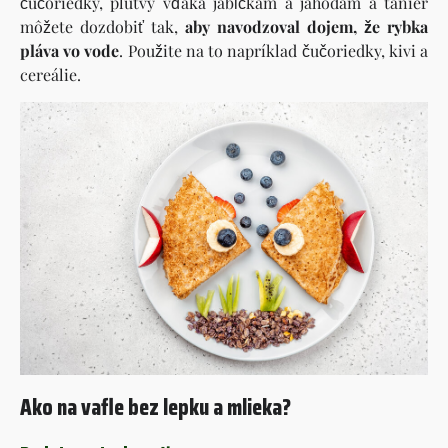
čučoriedky, plutvy vďaka jabĺčkam a jahodám a tanier
môžete dozdobiť tak,
aby navodzoval dojem, že rybka
pláva vo vode
. Použite na to napríklad čučoriedky, kivi a
cereálie.
Ako na vafle bez lepku a mlieka?