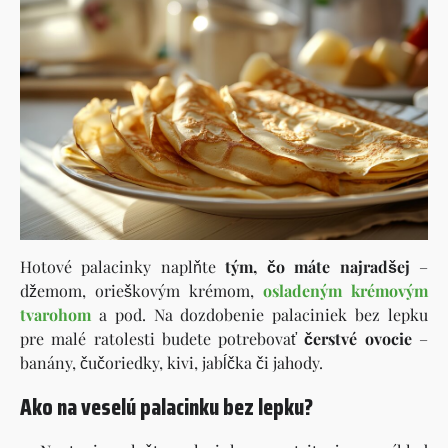
Hotové palacinky naplňte
tým, čo máte najradšej
–
džemom, orieškovým krémom,
osladeným krémovým
tvarohom
a pod. Na dozdobenie palaciniek bez lepku
pre malé ratolesti budete potrebovať
čerstvé ovocie
–
banány, čučoriedky, kivi, jabĺčka či jahody.
Ako na veselú palacinku bez lepku?