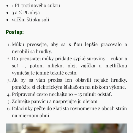
1 PL trstinového cukru
3 a ½ PL oleja
väčšiu štipku soli
Postup:
Múku preosejte, aby sa s ňou lepšie pracovalo a
nerobili sa hrudky.
Do preosiatej múky pridajte sypké suroviny – cukor a
soľ –, potom mlieko, olej, vajíčka a metličkou
vymiešajte jemné tekuté cesto.
Ak by sa vám predsa len objavili nejaké hrudky,
pomôžte si elektrickým šľahačom na nízkom výkone.
Pripravené cesto nechajte 10 – 15 minút odstáť.
Zohrejte panvicu a nasprejujte ju olejom.
Palacinky pečte do zlatista rovnomerne z oboch strán
na miernom ohni.