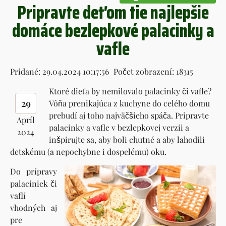
Pripravte deťom tie najlepšie
domáce bezlepkové palacinky a
vafle
Pridané: 29.04.2024 10:17:56
Počet zobrazení: 18315
Ktoré dieťa by nemilovalo palacinky či vafle?
29
Vôňa prenikajúca z kuchyne do celého domu
prebudí aj toho najväčšieho spáča. Pripravte
Apríl
palacinky a vafle v bezlepkovej verzii a
2024
inšpirujte sa, aby boli chutné a aby lahodili
detskému (a nepochybne i dospelému) oku.
Do prípravy
palaciniek či
vaflí
vhodných aj
pre